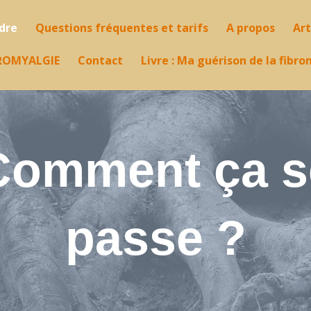
ndre
Questions fréquentes et tarifs
A propos
Art
ROMYALGIE
Contact
Livre : Ma guérison de la fibr
Comment ça s
passe ?