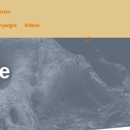
icles
omyalgie
Vidéos
e