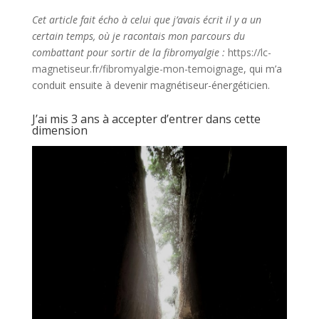
Cet article fait écho à celui que j’avais écrit il y a un
certain temps, où je racontais mon parcours du
combattant pour sortir de la fibromyalgie :
https://lc-
magnetiseur.fr/fibromyalgie-mon-temoignage
, qui m’a
conduit ensuite à devenir magnétiseur-énergéticien.
J’ai mis 3 ans à accepter d’entrer dans cette
dimension