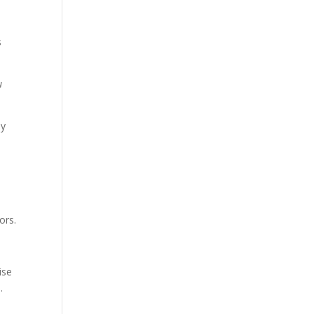
s
u
 y
ors.
ise
.