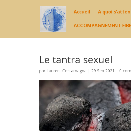
Accueil
A quoi s’atte
ACCOMPAGNEMENT FIB
Le tantra sexuel
par
Laurent Costamagna
|
29 Sep 2021
|
0 com