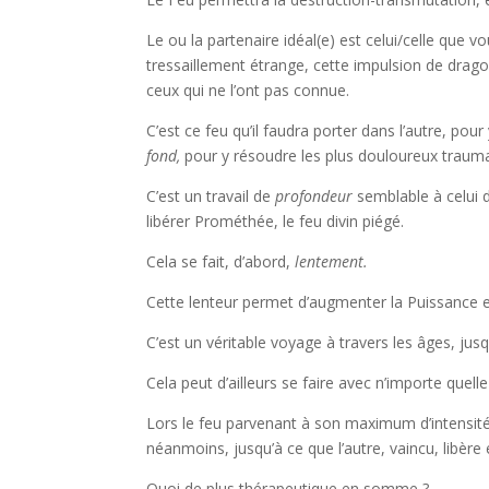
Le ou la partenaire idéal(e) est celui/celle que v
tressaillement étrange, cette impulsion de drag
ceux qui ne l’ont pas connue.
C’est ce feu qu’il faudra porter dans l’autre, pour 
fond,
pour y résoudre les plus douloureux traum
C’est un travail de
profondeur
semblable à celui d
libérer Prométhée, le feu divin piégé.
Cela se fait, d’abord,
lentement.
Cette lenteur permet d’augmenter la Puissance e
C’est un véritable voyage à travers les âges, jusqu
Cela peut d’ailleurs se faire avec n’importe quell
Lors le feu parvenant à son maximum d’intensité, 
néanmoins, jusqu’à ce que l’autre, vaincu, libè
Quoi de plus thérapeutique en somme ?