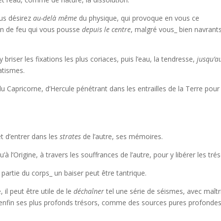
ous désirez
au-delà même
du physique, qui provoque en vous ce
on de feu qui vous pousse
depuis le centre
, malgré vous_ bien navrant
y briser les fixations les plus coriaces, puis l’eau, la tendresse,
jusqu’a
atismes.
u Capricorne, d’Hercule pénétrant dans les entrailles de la Terre pour
t d’entrer dans les
strates
de l’autre, ses mémoires.
’à l’Origine, à travers les souffrances de l’autre, pour y libérer les trés
e partie du corps_ un baiser peut être tantrique.
il peut être utile de le
déchaîner
tel une série de séismes, avec maîtr
re enfin ses plus profonds trésors, comme des sources pures profondes