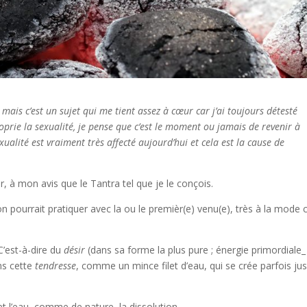
, mais c’est un sujet qui me tient assez à cœur car j’ai toujours détesté
prie la sexualité, je pense que c’est le moment ou jamais de revenir à
ualité est vraiment très affecté aujourd’hui et cela est la cause de
er, à mon avis que le Tantra tel que je le conçois.
on pourrait pratiquer avec la ou le premièr(e) venu(e), très à la mode 
C’est-à-dire du
désir
(dans sa forme la plus pure ; énergie primordiale_
s cette
tendresse
, comme un mince filet d’eau, qui se crée parfois ju
t l’eau, comme de nature, la dissolution.