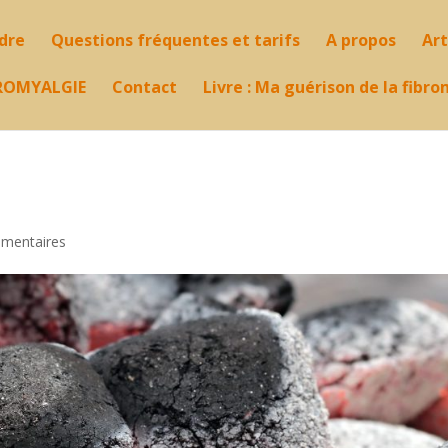
ndre
Questions fréquentes et tarifs
A propos
Art
ROMYALGIE
Contact
Livre : Ma guérison de la fibr
mentaires