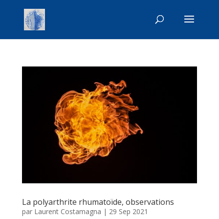
La polyarthrite rhumatoïde, observations
par
Laurent Costamagna
|
29 Sep 2021