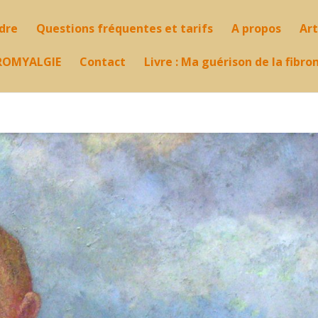
ndre
Questions fréquentes et tarifs
A propos
Art
ROMYALGIE
Contact
Livre : Ma guérison de la fibr