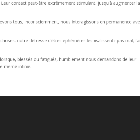
. Leur contact peut-être extrêmement stimulant, jusqu’à augmenter l
ercevons tous, inconsciemment, nous interagissons en permanence av
e choses, notre détresse d’êtres éphémères les «salissent» pas mal, fa
x lorsque, blessés ou fatigués, humblement nous demandons de leur
le-même infinie.