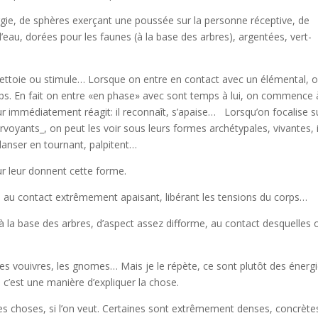
gie, de sphères exerçant une poussée sur la personne réceptive, de
 l’eau, dorées pour les faunes (à la base des arbres), argentées, vert-
 nettoie ou stimule… Lorsque on entre en contact avec un élémental, 
s. En fait on entre «en phase» avec sont temps à lui, on commence 
 immédiatement réagit: il reconnaît, s’apaise… Lorsqu’on focalise s
rvoyants_, on peut les voir sous leurs formes archétypales, vivantes, i
danser en tournant, palpitent…
r leur donnent cette forme.
u contact extrêmement apaisant, libérant les tensions du corps…
à la base des arbres, d’aspect assez difforme, au contact desquelles 
, les vouivres, les gnomes… Mais je le répète, ce sont plutôt des énerg
c’est une manière d’expliquer la chose.
te des choses, si l’on veut. Certaines sont extrêmement denses, concrète