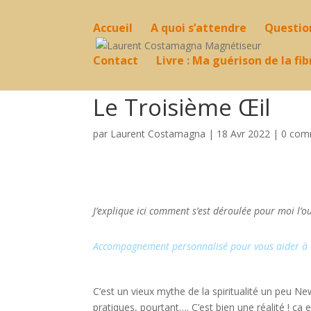
Accueil
A quoi s’attendre
Question
Contact
Livre : Ma guérison de la f
Le Troisième Œil
par
Laurent Costamagna
|
18 Avr 2022
|
0 com
J’explique ici comment s’est déroulée pour moi l’ou
Accompagnement personnalisé pour vous aider à ouv
C’est un vieux mythe de la spiritualité un peu N
pratiques, pourtant…. C’est bien une réalité ! ça e