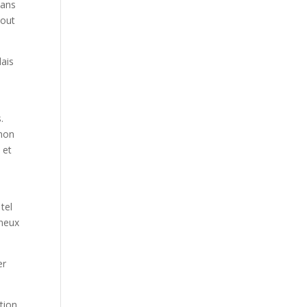
dans
tout
lais
.
 mon
 et
 tel
ineux
er
ntion