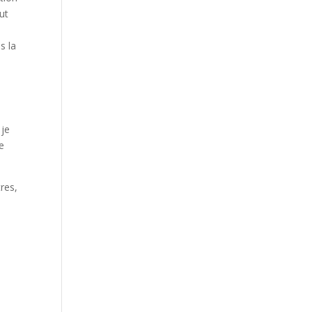
ut
s la
 je
e
res,