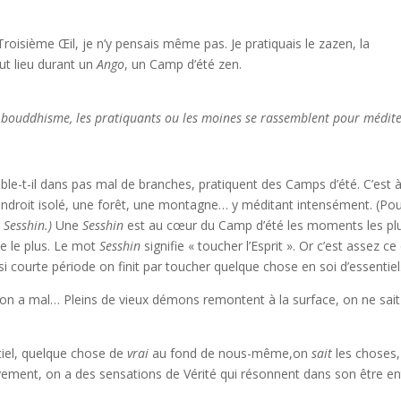
Troisième Œil, je n’y pensais même pas. Je pratiquais le zazen, la
ut lieu durant un
Ango
, un Camp d’été zen.
 bouddhisme, les pratiquants ou les moines se rassemblent pour médit
le-t-il dans pas mal de branches, pratiquent des Camps d’été. C’est à
 endroit isolé, une forêt, une montagne… y méditant intensément. (Po
n
Sesshin.)
Une
Sesshin
est au cœur du Camp d’été les moments les pl
ue le plus. Le mot
Sesshin
signifie « toucher l’Esprit ». Or c’est assez ce 
 courte période on finit par toucher quelque chose en soi d’essentiel
on a mal… Pleins de vieux démons remontent à la surface, on ne sait
ntiel, quelque chose de
vrai
au fond de nous-même,on
sait
les choses,
ement, on a des sensations de Vérité qui résonnent dans son être ent