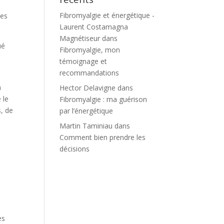
Fibromyalgie et énergétique -
les
Laurent Costamagna
Magnétiseur
dans
ué
Fibromyalgie, mon
témoignage et
recommandations
n
Hector Delavigne
dans
 le
Fibromyalgie : ma guérison
s, de
par l’énergétique
Martin Taminiau
dans
Comment bien prendre les
décisions
es