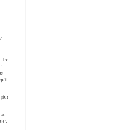
er
 dire
ur
us
qu’il
.
 plus
 au
ier.