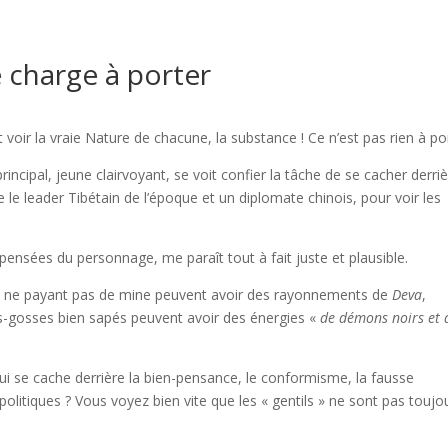
 charge à porter
oir la vraie Nature de chacune, la substance ! Ce n’est pas rien à por
rincipal, jeune clairvoyant, se voit confier la tâche de se cacher derri
e le leader Tibétain de l’époque et un diplomate chinois, pour voir les
es-pensées du personnage, me paraît tout à fait juste et plausible.
nes ne payant pas de mine peuvent avoir des rayonnements de
Deva
,
es-gosses bien sapés peuvent avoir des énergies «
de démons noirs et 
qui se cache derrière la bien-pensance, le conformisme, la fausse
litiques ? Vous voyez bien vite que les « gentils » ne sont pas toujo