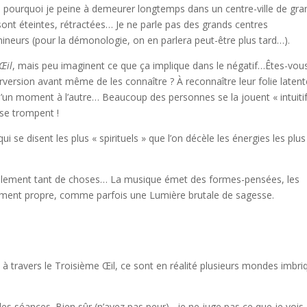
pourquoi je peine à demeurer longtemps dans un centre-ville de gr
 sont éteintes, rétractées… Je ne parle pas des grands centres
neurs (pour la démonologie, on en parlera peut-être plus tard…).
Œil
, mais peu imaginent ce que ça implique dans le négatif…Êtes-vou
perversion avant même de les connaître ? À reconnaître leur folie latent
 d’un moment à l’autre… Beaucoup des personnes se la jouent « intuiti
se trompent !
i se disent les plus « spirituels » que l’on décèle les énergies les plus
 également tant de choses… La musique émet des formes-pensées, les
ment propre, comme parfois une Lumière brutale de sagesse.
it à travers le Troisième Œil, ce sont en réalité plusieurs mondes imbr
 des séances. Bien sûr (n’ayez pas peur) , je ne juge pas ce que je vois.