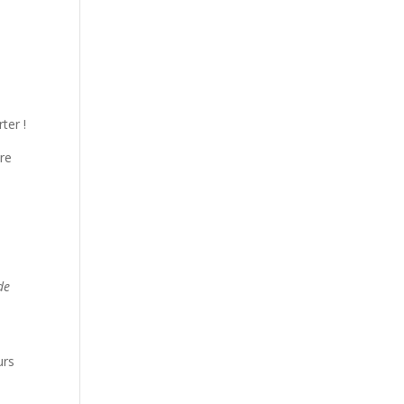
ter !
ère
de
urs