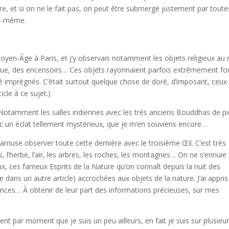
bère, et si on ne le fait pas, on peut être submergé justement par toute
us-même.
Moyen-Âge à Paris, et j’y observais notamment les objets religieux au 
que, des encensoirs… Ces objets rayonnaient parfois extrêmement for
été imprégnés. C’était surtout quelque chose de doré, d’imposant, ceux
cle à ce sujet.)
Notamment les salles indiennes avec les très anciens Bouddhas de pi
vec un éclat tellement mystérieux, que je m’en souviens encore…
’amuse observer toute cette dernière avec le troisième Œil. C’est très
, l’herbe, l’air, les arbres, les roches, les montagnes… On ne s’ennuie
ux, ces fameux Esprits de la Nature qu’on connaît depuis la nuit des
e dans un autre article) accrochées aux objets de la nature. J’ai appris
nces… À obtenir de leur part des informations précieuses, sur mes
nt par moment que je suis un peu ailleurs, en fait je suis sur plusieu