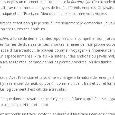
raînais depuis un moment ce qu’on appelle la
fibromyalgie
(j’en ai parlé 
ait, j’avais comme des foyers de feu à différents endroits. Or j’avais 
ratique et en l’Esprit, en Dieu ou appelez-le comme vous voulez.
ffrance c’était bon que je sois là. Intérieurement je demandais, je vou
enaient toutes ces douleurs…
sshin
, à force de demander des réponses, une compréhension, j’ai vu
s formes de diverses teintes, vivantes, émaner de mon propre corps
t se diffusait autour. Je pouvais comme « voyager » à l’intérieur de
n espace immense. « J’allais » à l’intérieur des endroits où j’avais mal,
vaises teintes, comme de vieilles pierres noirâtres, où des fluides
if…
essus. Avec l’intention et la volonté « changer » la nature de l’énergie à
t y faire entrer du neuf, du positif, comme un vent frais et pur et lum
us logiquement il est difficile à travailler.
 que dans le travail spirituel il n’y a « rien à faire », qu’il faut se laiss
 « tout seul ». N’importe quoi.
 accomplir un travail profond et durable il faut faire intervenir l’inte