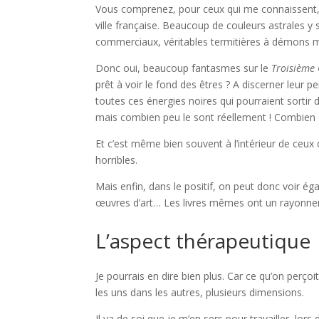
Vous comprenez, pour ceux qui me connaissent, 
ville française. Beaucoup de couleurs astrales y
commerciaux, véritables termitières à démons mi
Donc oui, beaucoup fantasmes sur le
Troisième 
prêt à voir le fond des êtres ? A discerner leur 
toutes ces énergies noires qui pourraient sortir
mais combien peu le sont réellement ! Combien 
Et c’est même bien souvent à l’intérieur de ceux qu
horribles.
Mais enfin, dans le positif, on peut donc voir
œuvres d’art… Les livres mêmes ont un rayonne
L’aspect thérapeutique
Je pourrais en dire bien plus. Car ce qu’on perço
les uns dans les autres, plusieurs dimensions.
Il va de soi que je m’en sers pour travailler, lors