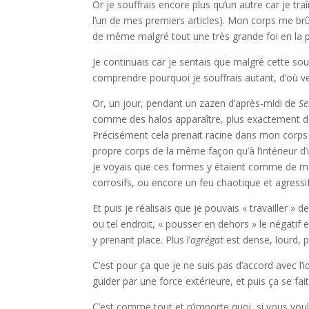
Or je souffrais encore plus qu’un autre car je t
l’un de mes premiers articles). Mon corps me brûl
de même malgré tout une très grande foi en la p
Je continuais car je sentais que malgré cette sou
comprendre pourquoi je souffrais autant, d’où v
Or, un jour, pendant un zazen d’après-midi de
Se
comme des halos apparaître, plus exactement de
Précisément cela prenait racine dans mon corps e
propre corps de la même façon qu’à l’intérieur d’u
je voyais que ces formes y étaient comme de mau
corrosifs, ou encore un feu chaotique et agress
Et puis je réalisais que je pouvais « travailler » d
ou tel endroit, « pousser en dehors » le négatif e
y prenant place. Plus l’
agrégat
est dense, lourd, pl
C’est pour ça que je ne suis pas d’accord avec l’idée
guider par une force extérieure, et puis ça se fait
C’est comme tout et n’importe quoi, si vous voulez