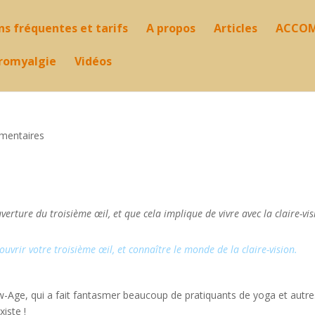
s fréquentes et tarifs
A propos
Articles
ACCOM
ibromyalgie
Vidéos
mentaires
verture du troisième œil, et que cela implique de vivre avec la claire-vis
rir votre troisième œil, et connaître le monde de la claire-vision.
ew-Age, qui a fait fantasmer beaucoup de pratiquants de yoga et autre
xiste !