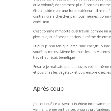
et la volonté; évidemment plus à certains moment
être « guidé » par une force extérieure, il n’em
contraindre à chercher par nous-mêmes, comme un
confusion.
C’est comme n’importe quel travail, comme un artis
physique, et nécessite parfois la même détermin
Et puis je réalisais que lorsqu’une énergie lour
souffrais moins. Même les muscles, les viscère
travail leur était bénéfique.
Ensuite je réalisais que je pouvais voir la mêm
et puis chez les végétaux et puis encore chez les 
Après coup
J’ai continué ce « travail » intérieur incessamme
viennent, émergent de ses propres profondeurs à s