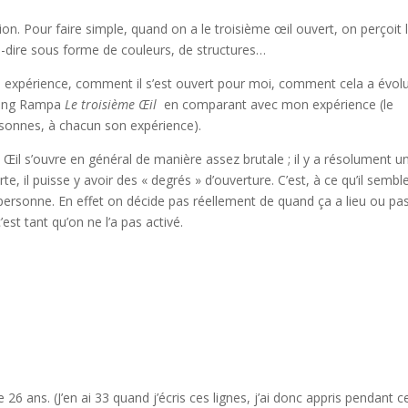
ion. Pour faire simple, quand on a le troisième œil ouvert, on perçoit 
-à-dire sous forme de couleurs, de structures…
re expérience, comment il s’est ouvert pour moi, comment cela a évol
bsang Rampa
Le troisième Œil
en comparant avec mon expérience (le
rsonnes, à chacun son expérience).
e Œil s’ouvre en général de manière assez brutale ; il y a résolument u
 il puisse y avoir des « degrés » d’ouverture. C’est, à ce qu’il semble
a personne. En effet on décide pas réellement de quand ça a lieu ou pa
’est tant qu’on ne l’a pas activé.
e 26 ans. (J’en ai 33 quand j’écris ces lignes, j’ai donc appris pendant c