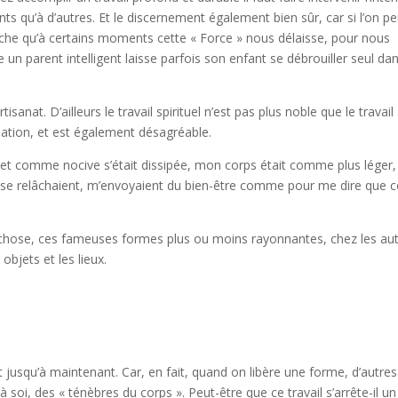
s qu’à d’autres. Et le discernement également bien sûr, car si l’on pe
pêche qu’à certains moments cette « Force » nous délaisse, pour nous
 parent intelligent laisse parfois son enfant se débrouiller seul dan
anat. D’ailleurs le travail spirituel n’est pas plus noble que le travail
ation, et est également désagréable.
de et comme nocive s’était dissipée, mon corps était comme plus léger,
s se relâchaient, m’envoyaient du bien-être comme pour me dire que c
e chose, ces fameuses formes plus ou moins rayonnantes, chez les aut
objets et les lieux.
nt jusqu’à maintenant. Car, en fait, quand on libère une forme, d’autres
oi, des « ténèbres du corps ». Peut-être que ce travail s’arrête-il un